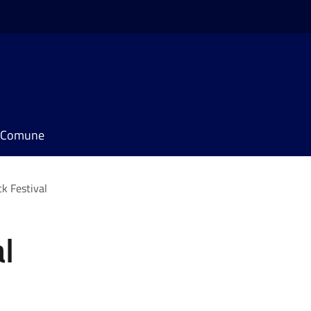
il Comune
k Festival
l