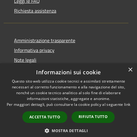
Leggi le FAQ
Richiesta assistenza
Amministrazione trasparente
Informativa privacy
Note legali
×
Dichiarazione di accessibilità
Informazioni sui cookie
Questo sito web utilizza cookie tecnici e assimilati strettamente
necessari al corretto funzionamento e alla navigazione del sito,
nonché un cookie tecnico analitico al solo fine di elaborare
informazioni statistiche, aggregate e anonime.
RSS
Copyright © 2026 • Comune di
Per maggiori dettagli, può consultare la cookie policy al seguente
link
Accessibilità
Sarmato • Powered by
Privacy
Municipium
Accesso
•
RIFIUTA TUTTO
ACCETTA TUTTO
Cookie
redazione
Mappa del sito
MOSTRA DETTAGLI