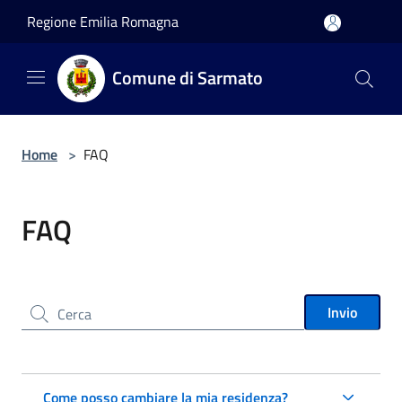
Salta al contenuto principale
Regione Emilia Romagna
Comune di Sarmato
Home
>
FAQ
FAQ
Cerca nel sito
Invio
Come posso cambiare la mia residenza?