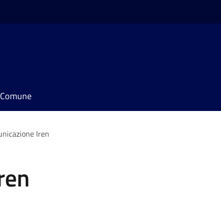
il Comune
nicazione Iren
ren