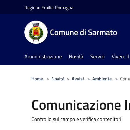
Salta al contenuto principale
Regione Emilia Romagna
Comune di Sarmato
Amministrazione
Novità
Servizi
Vivere 
Home
>
Novità
>
Avvisi
>
Ambiente
>
Comu
Comunicazione I
Controllo sul campo e verifica contenitori