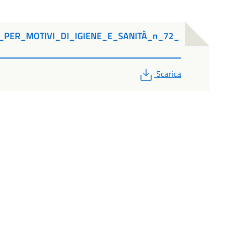
_PER_MOTIVI_DI_IGIENE_E_SANITÀ_n_72_
PDF
Scarica