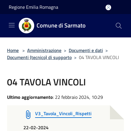
Salta al contenuto principale
Regione Emilia Romagna
Comune di Sarmato
Home
>
Amministrazione
>
Documenti e dati
>
Documenti (tecnico) di supporto
>
04 TAVOLA VINCOLI
04 TAVOLA VINCOLI
Ultimo aggiornamento
: 22 febbraio 2024, 10:29
V3_Tavola_Vincoli_Rispetti
22-02-2024