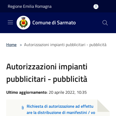
Salta al contenuto principale
Regione Emilia Romagna
Comune di Sarmato
Home
>
Autorizzazioni impianti pubblicitari - pubblicità
Autorizzazioni impianti
pubblicitari - pubblicità
Ultimo aggiornamento
: 20 aprile 2022, 10:35
Richiesta di autorizzazione ad effettu
are la distribuzione di manifestini / vo