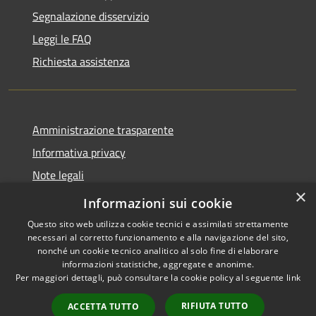
Segnalazione disservizio
Leggi le FAQ
Richiesta assistenza
Amministrazione trasparente
Informativa privacy
Note legali
×
Dichiarazione di accessibilità
Informazioni sui cookie
Questo sito web utilizza cookie tecnici e assimilati strettamente
necessari al corretto funzionamento e alla navigazione del sito,
nonché un cookie tecnico analitico al solo fine di elaborare
informazioni statistiche, aggregate e anonime.
RSS
Copyright © 2026 • Comune di
Per maggiori dettagli, può consultare la cookie policy al seguente
link
Accessibilità
Sarmato • Powered by
Privacy
Municipium
Accesso
•
RIFIUTA TUTTO
ACCETTA TUTTO