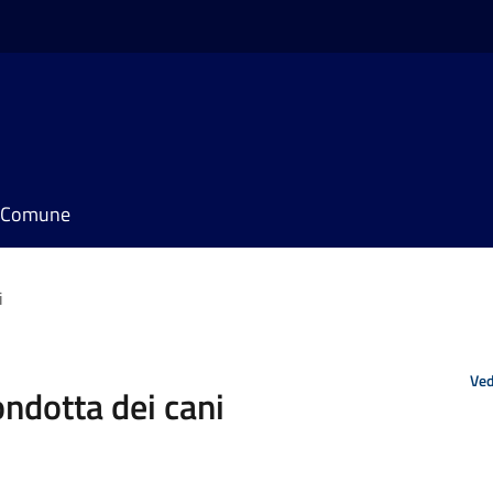
il Comune
i
Ved
ndotta dei cani