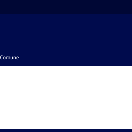
il Comune
e