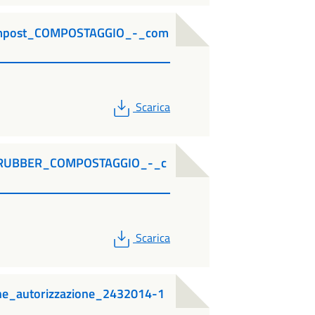
ompost_COMPOSTAGGIO_-_com
PDF
Scarica
CRUBBER_COMPOSTAGGIO_-_c
PDF
Scarica
ne_autorizzazione_2432014-1