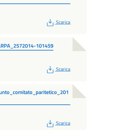
PDF
Scarica
_ARPA_2572014-101459
PDF
Scarica
nto_comitato_paritetico_201
PDF
Scarica