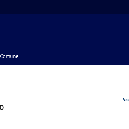
il Comune
Ved
o