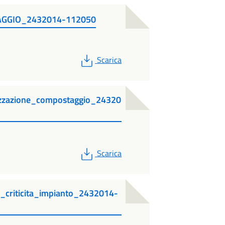
GGIO_2432014-112050
PDF
Scarica
zzazione_compostaggio_24320
PDF
Scarica
riticita_impianto_2432014-