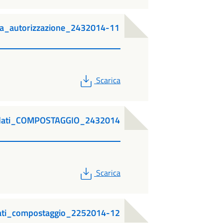
a_autorizzazione_2432014-11
PDF
Scarica
_dati_COMPOSTAGGIO_2432014
PDF
Scarica
ati_compostaggio_2252014-12