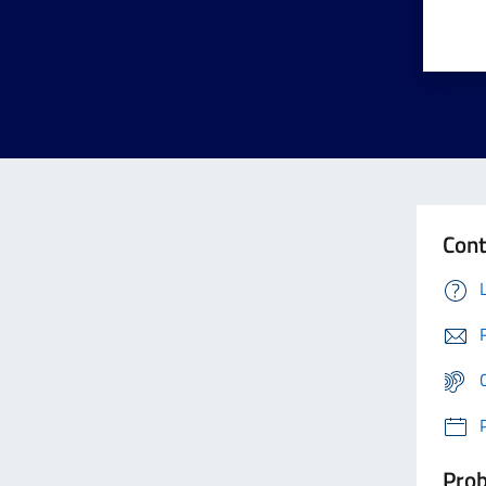
Cont
Prob