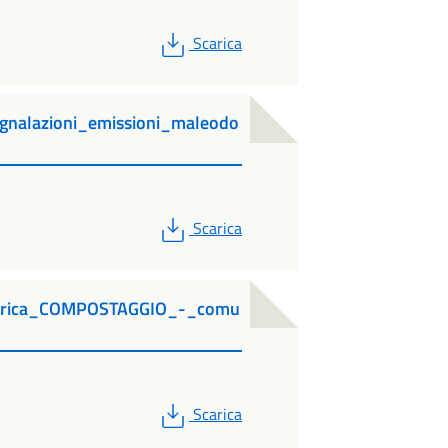
PDF
Scarica
nalazioni_emissioni_maleodo
PDF
Scarica
ttrica_COMPOSTAGGIO_-_comu
PDF
Scarica