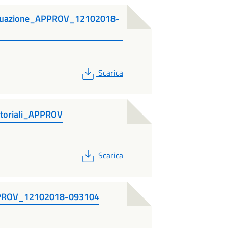
tuazione_APPROV_12102018-
PDF
Scarica
toriali_APPROV
PDF
Scarica
PROV_12102018-093104