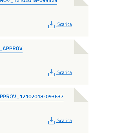
PROV_12102018-093523
PDF
Scarica
li_APPROV
PDF
Scarica
i_APPROV_12102018-093637
PDF
Scarica