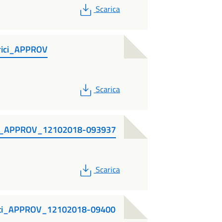
PDF
Scarica
rici_APPROV
PDF
Scarica
ici_APPROV_12102018-093937
PDF
Scarica
etti_APPROV_12102018-09400