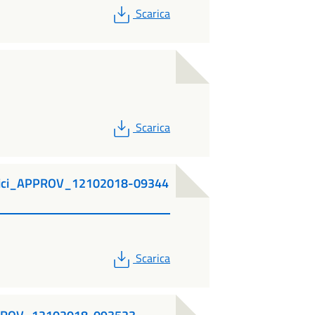
PDF
Scarica
PDF
Scarica
gici_APPROV_12102018-09344
PDF
Scarica