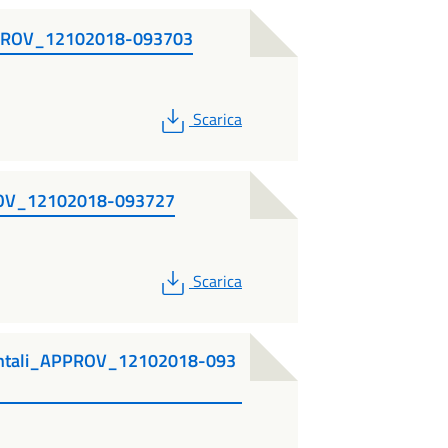
PROV_12102018-093703
PDF
Scarica
OV_12102018-093727
PDF
Scarica
entali_APPROV_12102018-093