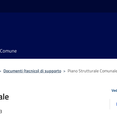
il Comune
>
Documenti (tecnico) di supporto
>
Piano Strutturale Comunal
Ved
ale
23