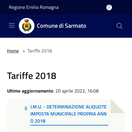
Salta al contenuto principale
Regione Emilia Romagna
Comune di Sarmato
Home
>
Tariffe 2018
Tariffe 2018
Ultimo aggiornamento
: 20 aprile 2022, 16:08
I.M.U. - DETERMINAZIONE ALIQUOTE
IMPOSTA MUNICIPALE PROPRIA ANN
O 2018