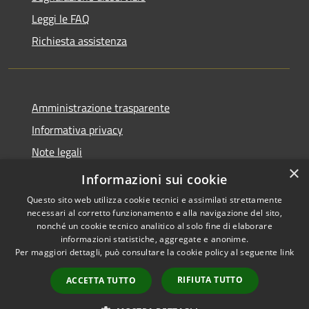
Leggi le FAQ
Richiesta assistenza
Amministrazione trasparente
Informativa privacy
Note legali
×
Dichiarazione di accessibilità
Informazioni sui cookie
Questo sito web utilizza cookie tecnici e assimilati strettamente
necessari al corretto funzionamento e alla navigazione del sito,
nonché un cookie tecnico analitico al solo fine di elaborare
informazioni statistiche, aggregate e anonime.
RSS
Copyright © 2026 • Comune di
Per maggiori dettagli, può consultare la cookie policy al seguente
link
Accessibilità
Sarmato • Powered by
Privacy
Municipium
Accesso
•
RIFIUTA TUTTO
ACCETTA TUTTO
Cookie
redazione