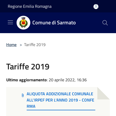
Salta al contenuto principale
Regione Emilia Romagna
Comune di Sarmato
Home
>
Tariffe 2019
Tariffe 2019
Ultimo aggiornamento
: 20 aprile 2022, 16:36
ALIQUOTA ADDIZIONALE COMUNALE
ALL'IRPEF PER L'ANNO 2019 - CONFE
RMA