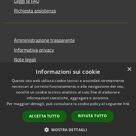
Leggi le FAQ
Richiesta assistenza
Amministrazione trasparente
Informativa privacy
Note legali
×
Dichiarazione di accessibilità
Informazioni sui cookie
Questo sito web utilizza cookie tecnici e assimilati strettamente
necessari al corretto funzionamento e alla navigazione del sito,
nonché un cookie tecnico analitico al solo fine di elaborare
informazioni statistiche, aggregate e anonime.
RSS
Copyright © 2026 • Comune di
Per maggiori dettagli, può consultare la cookie policy al seguente
link
Accessibilità
Sarmato • Powered by
Privacy
Municipium
Accesso
•
RIFIUTA TUTTO
ACCETTA TUTTO
Cookie
redazione
Mappa del sito
MOSTRA DETTAGLI