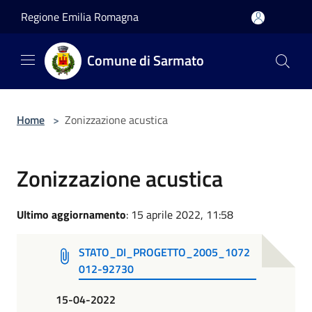
Salta al contenuto principale
Regione Emilia Romagna
Comune di Sarmato
Home
>
Zonizzazione acustica
Zonizzazione acustica
Ultimo aggiornamento
: 15 aprile 2022, 11:58
STATO_DI_PROGETTO_2005_1072
012-92730
15-04-2022