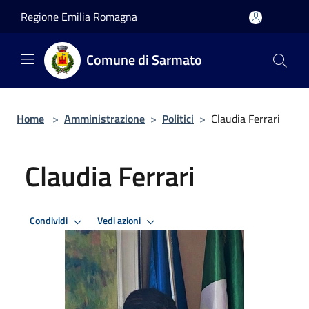
Salta al contenuto principale
Regione Emilia Romagna
Comune di Sarmato
Home
>
Amministrazione
>
Politici
>
Claudia Ferrari
Claudia Ferrari
Condividi
Vedi azioni