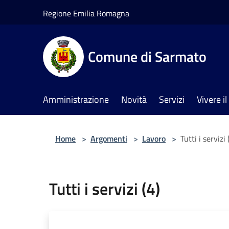
Salta al contenuto principale
Regione Emilia Romagna
Comune di Sarmato
Amministrazione
Novità
Servizi
Vivere 
Home
>
Argomenti
>
Lavoro
>
Tutti i servizi 
Tutti i servizi (4)