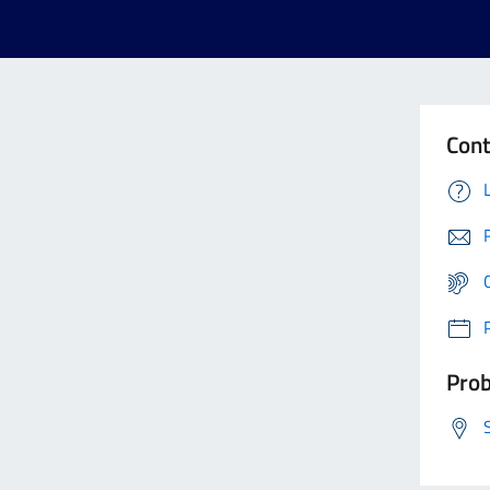
Cont
Prob