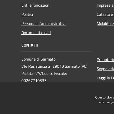
Enti e fondazioni
Imprese 
Politici
Catasto e
Personale Amministrativo
Mobilità e
Documenti e dati
CONTATTI
Comune di Sarmato
Prenotaz
V.le Resistenza 2, 29010 Sarmato (PC)
Segnalazi
Partita IVA/Codice Fiscale:
Leggi le 
00267710333
Richiesta
PEC:
comune.sarmato@sintranet.legalmail.it
Questo sito 
Centralino Unico: 0523 887827
alla navig