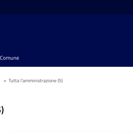
il Comune
>
Tutta l'amministrazione (5)
)