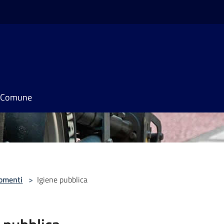
il Comune
omenti
>
Igiene pubblica