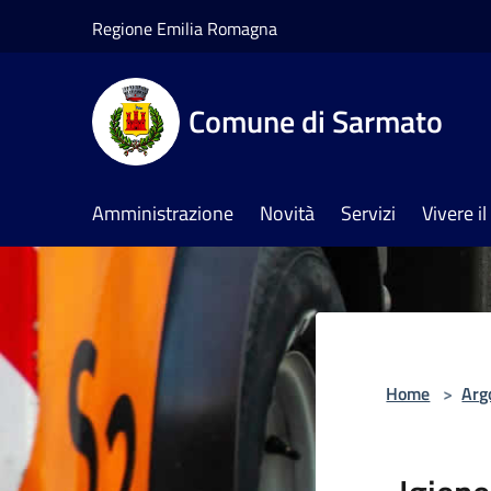
Salta al contenuto principale
Regione Emilia Romagna
Comune di Sarmato
Amministrazione
Novità
Servizi
Vivere 
Home
>
Arg