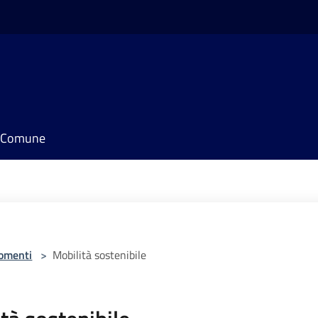
il Comune
omenti
>
Mobilità sostenibile