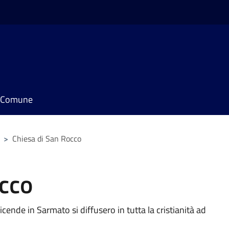
il Comune
>
Chiesa di San Rocco
occo
icende in Sarmato si diffusero in tutta la cristianità ad