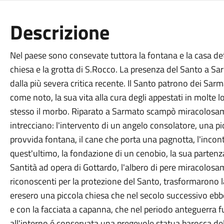
Descrizione
Nel paese sono consevate tuttora la fontana e la casa detta
chiesa e la grotta di S.Rocco. La presenza del Santo a S
dalla più severa critica recente. Il Santo patrono dei Sar
come noto, la sua vita alla cura degli appestati in molte l
stesso il morbo. Riparato a Sarmato scampò miracolosamen
intrecciano: l'intervento di un angelo consolatore, una p
provvida fontana, il cane che porta una pagnotta, l'incont
quest'ultimo, la fondazione di un cenobio, la sua partenz
Santità ad opera di Gottardo, l'albero di pere miracolosa
riconoscenti per la protezione del Santo, trasformarono l
eresero una piccola chiesa che nel secolo successivo ebb
e con la facciata a capanna, che nel periodo anteguerra 
all'interno é conservata una pregevole statua barocca del