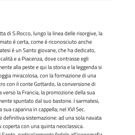
 di S.Rocco, lungo la linea delle risorgive, la
armato é certa, come é riconosciuto anche
matesi è un Santo giovane, che ha dedicato,
ocalità e a Piacenza, dove contrasse egli
te alla peste e qui la storia e la leggenda si
ioggia miracolosa, con la formazione di una
ro con il conte Gottardo, la conversione di
a verso la Francia, la promozione della sua
mente spuntato dal suo bastone. I sarmatesi,
a sua capanna in cappella; nel XVI Sec.
e definitiva sistemazione: ad una sola navata
fu coperta con una quinta neoclassica.
 Santo, particolarmente fedele all'iconografia