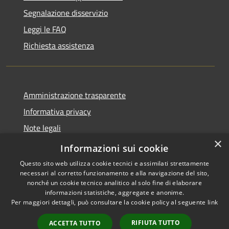
Segnalazione disservizio
Leggi le FAQ
Richiesta assistenza
Amministrazione trasparente
Informativa privacy
Note legali
×
Dichiarazione di accessibilità
Informazioni sui cookie
Questo sito web utilizza cookie tecnici e assimilati strettamente
necessari al corretto funzionamento e alla navigazione del sito,
nonché un cookie tecnico analitico al solo fine di elaborare
informazioni statistiche, aggregate e anonime.
RSS
Copyright © 2026 • Comune di
Per maggiori dettagli, può consultare la cookie policy al seguente
link
Accessibilità
Sarmato • Powered by
Privacy
Municipium
Accesso
•
RIFIUTA TUTTO
ACCETTA TUTTO