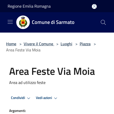
Salta al contenuto principale
Regione Emilia Romagna
Comune di Sarmato
Home
>
Vivere il Comune
>
Luoghi
>
Piazza
>
Area Feste Via Moia
Area Feste Via Moia
Area ad utilizzo feste
Condividi
Vedi azioni
Argomenti: