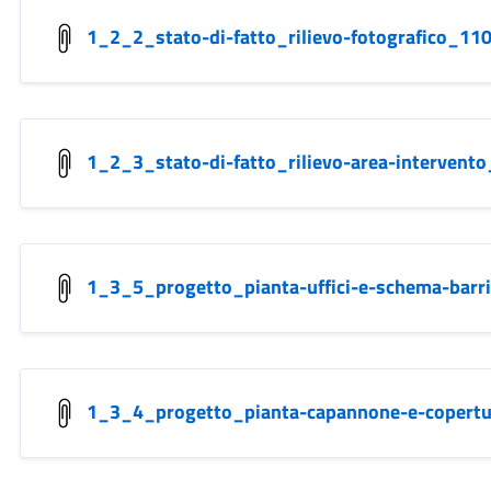
1_2_2_stato-di-fatto_rilievo-fotografico_1
1_2_3_stato-di-fatto_rilievo-area-interven
1_3_5_progetto_pianta-uffici-e-schema-bar
1_3_4_progetto_pianta-capannone-e-copert