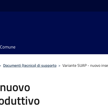
il Comune
>
Documenti (tecnico) di supporto
>
Variante SUAP - nuovo ins
 nuovo
oduttivo