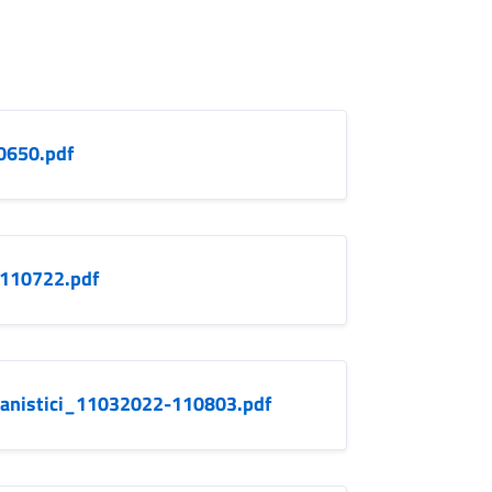
0650.pdf
-110722.pdf
rbanistici_11032022-110803.pdf