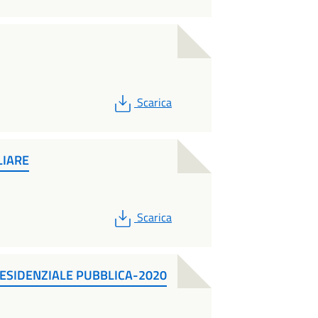
PDF
Scarica
LIARE
PDF
Scarica
 RESIDENZIALE PUBBLICA-2020