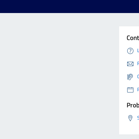
Cont
Prob