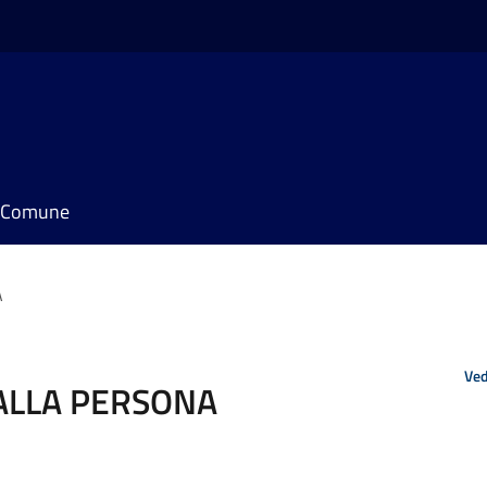
il Comune
A
Ved
ALLA PERSONA