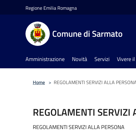
Salta al contenuto principale
Regione Emilia Romagna
Comune di Sarmato
Amministrazione
Novità
Servizi
Vivere 
Home
>
REGOLAMENTI SERVIZI ALLA PERSON
REGOLAMENTI SERVIZI 
REGOLAMENTI SERVIZI ALLA PERSONA