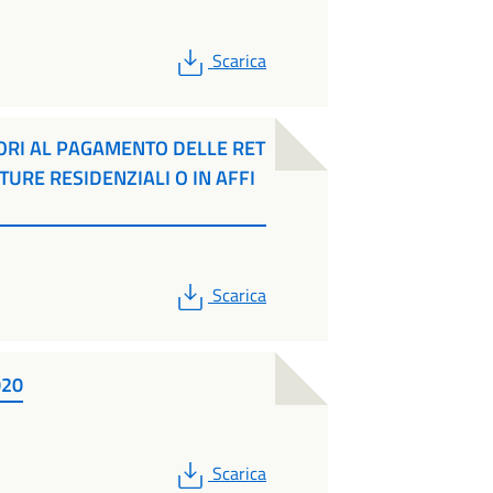
PDF
Scarica
ORI AL PAGAMENTO DELLE RET
TTURE RESIDENZIALI O IN AFFI
PDF
Scarica
020
PDF
Scarica