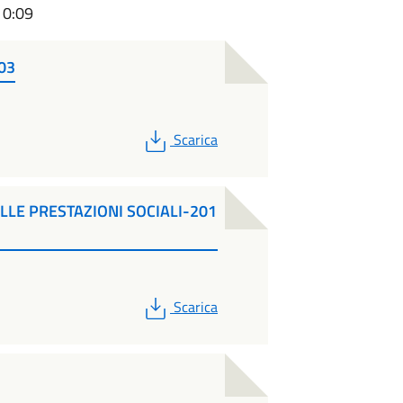
10:09
03
PDF
Scarica
LLE PRESTAZIONI SOCIALI-201
PDF
Scarica