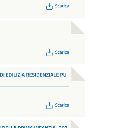
PDF
Scarica
PDF
Scarica
I EDILIZIA RESIDENZIALE PU
PDF
Scarica
VI DELLA PRIMA INFANZIA_202